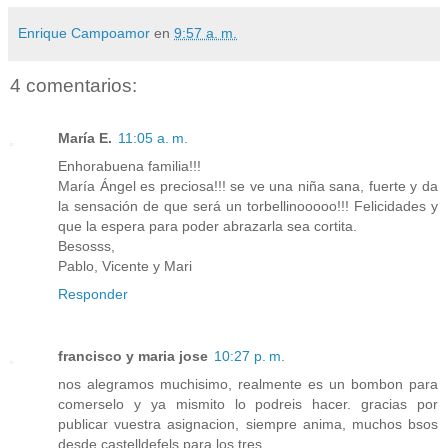
Enrique Campoamor
en
9:57 a. m.
4 comentarios:
María E.
11:05 a. m.
Enhorabuena familia!!!
María Ángel es preciosa!!! se ve una niña sana, fuerte y da
la sensación de que será un torbellinooooo!!! Felicidades y
que la espera para poder abrazarla sea cortita.
Besosss,
Pablo, Vicente y Mari
Responder
francisco y maria jose
10:27 p. m.
nos alegramos muchisimo, realmente es un bombon para
comerselo y ya mismito lo podreis hacer. gracias por
publicar vuestra asignacion, siempre anima, muchos bsos
desde castelldefels para los tres