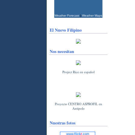
Weather Forecast
|
Weather Maps
El Nuevo Filipino
Nos necesitan
Project Rice en español
Proyecto CENTRO ASPROFIL en
Antipolo
Nuestras fotos
www.
flick
r
.com