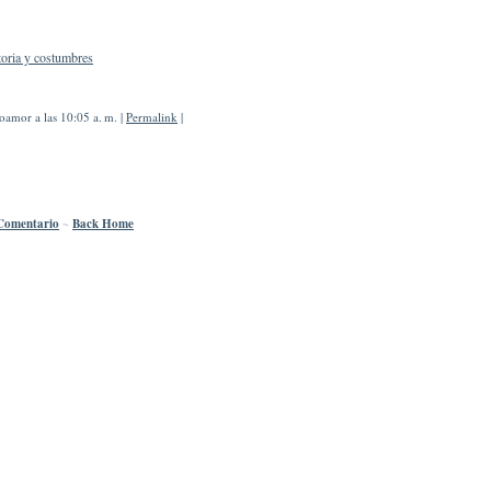
toria y costumbres
amor a las 10:05 a. m. |
Permalink
|
Comentario
~
Back Home