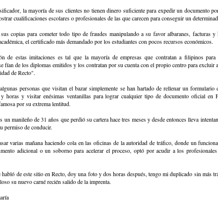
sificador, la mayoría de sus clientes no tienen dinero suficiente para expedir un documento por
strar cualificaciones escolares o profesionales de las que carecen para conseguir un determina
n sus copias para cometer todo tipo de fraudes manipulando a su favor albaranes, facturas y 
 académica, el certificado más demandado por los estudiantes con pocos recursos económicos.
ión de estas imitaciones es tal que la mayoría de empresas que contratan a filipinos para 
se fían de los diplomas emitidos y los contratan por su cuenta con el propio centro para excluir a
idad de Recto".
algunas personas que visitan el bazar simplemente se han hartado de rellenar un formulario d
 y horas y visitar enésimas ventanillas para lograr cualquier tipo de documento oficial en F
famosa por su extrema lentitud.
 un manileño de 31 años que perdió su cartera hace tres meses y desde entonces lleva intenta
su permiso de conducir.
ar varias mañana haciendo cola en las oficinas de la autoridad de tráfico, donde un funciona
mento adicional o un soborno para acelerar el proceso, optó por acudir a los profesionales
abló de este sitio en Recto, doy una foto y dos horas después, tengo mi duplicado sin más trá
loso su nuevo carné recién salido de la imprenta.
aría