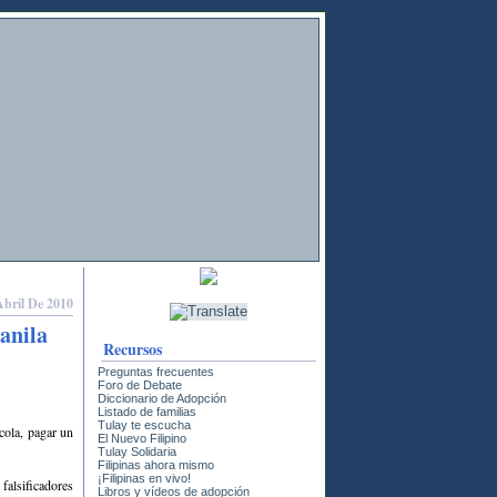
Abril De 2010
anila
Recursos
Preguntas frecuentes
Foro de Debate
Diccionario de Adopción
Listado de familias
Tulay te escucha
cola, pagar un
El Nuevo Filipino
Tulay Solidaria
Filipinas ahora mismo
¡Filipinas en vivo!
falsificadores
Libros y vídeos de adopción