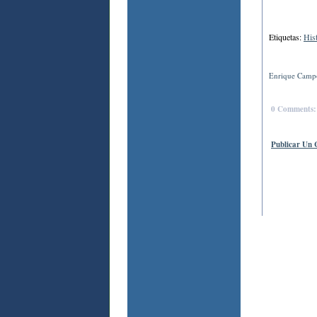
Etiquetas:
His
Enrique Campo
0 Comments:
Publicar Un 