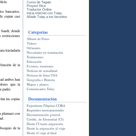
licía.
Curso de Tagalo
Proyect Rice
Traductor Online
tos bancarios,
Inicia Internet con Tulay
de copiar casi
Añadir Tulay a tus favoritos
a Saudí, donde
Categorí­as
 restricciones
Álbum de Fotos
Vídeos
Orfanatos
ara trasladarla
Novedades en tramitación
Testimonios
Educación
 función de la
Eventos, reuniones
Noticias de actualidad
Noticias de listas USA
lidad ambos han
Geografía e Historia
dores que la
Mapas y planos
u padre.
Comunicados Tulay
Documentación
tar las copias
Expediente Filipinas CORA
Requisitos monoparentales
un plumazo con
Documentación general
ad.
Certific. de Idoneidad (CI)
Desde CI hasta asignación
obsequio de la
Desde la asignación al viaje
Desde el viaje al final