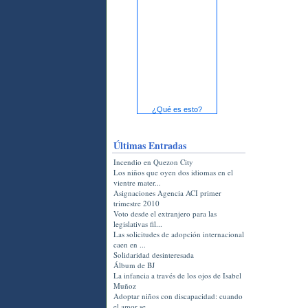
¿Qué es esto?
Últimas Entradas
Incendio en Quezon City
Los niños que oyen dos idiomas en el
vientre mater...
Asignaciones Agencia ACI primer
trimestre 2010
Voto desde el extranjero para las
legislativas fil...
Las solicitudes de adopción internacional
caen en ...
Solidaridad desinteresada
Álbum de BJ
La infancia a través de los ojos de Isabel
Muñoz
Adoptar niños con discapacidad: cuando
el amor se ...