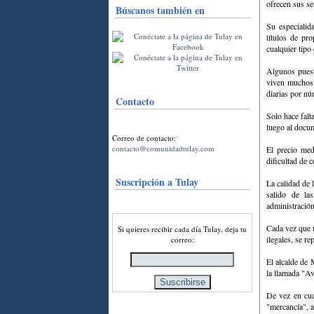
ofrecen sus se
Búscanos también en
Su especialida
títulos de pr
cualquier tipo 
Algunos puest
viven muchos e
diarias por nú
Contacto
Solo hace falt
luego al docum
Correo de contacto:
contacto@comunidadtulay.com
El precio med
dificultad de c
Suscripción a Tulay
La calidad de 
salido de la
administración
Cada vez que u
Si quieres recibir cada día Tulay, deja tu
ilegales, se r
correo:
El alcalde de
la llamada "Av
De vez en cua
"mercancía", a