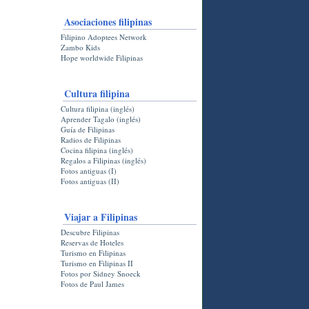
Asociaciones filipinas
Filipino Adoptees Network
Zambo Kids
Hope worldwide Filipinas
Cultura filipina
Cultura filipina (inglés)
Aprender Tagalo (inglés)
Guía de Filipinas
Radios de Filipinas
Cocina filipina (inglés)
Regalos a Filipinas (inglés)
Fotos antiguas (I)
Fotos antiguas (II)
Viajar a Filipinas
Descubre Filipinas
Reservas de Hoteles
Turismo en Filipinas
Turismo en Filipinas II
Fotos por Sidney Snoeck
Fotos de Paul James