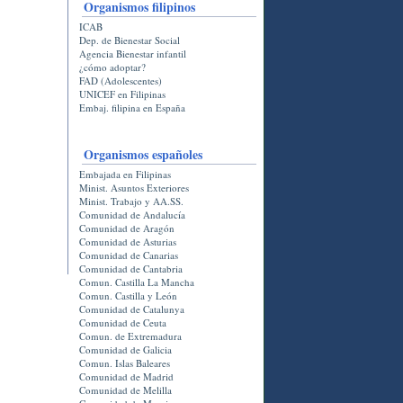
Organismos filipinos
ICAB
Dep. de Bienestar Social
Agencia Bienestar infantil
¿cómo adoptar?
FAD (Adolescentes)
UNICEF en Filipinas
Embaj. filipina en España
Organismos españoles
Embajada en Filipinas
Minist. Asuntos Exteriores
Minist. Trabajo y AA.SS.
Comunidad de Andalucí­a
Comunidad de Aragón
Comunidad de Asturias
Comunidad de Canarias
Comunidad de Cantabria
Comun. Castilla La Mancha
Comun. Castilla y León
Comunidad de Catalunya
Comunidad de Ceuta
Comun. de Extremadura
Comunidad de Galicia
Comun. Islas Baleares
Comunidad de Madrid
Comunidad de Melilla