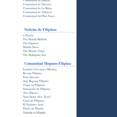
Comunidad de Murcia
Comunidad de Navarra
Comunidad de La Rioja
Comunidad de Valencia
Comunidad del País Vasco
Noticias de Filipinas
e-Dyario
The Manila Bulletin
The Inquirer
Manila News
The Manila Times
The Philippine Star
Comunidad Hispano-Filipina
Instituto Cervantes (Manila)
Revista Filipina
Pozo literario
Ang Bagong Filipino
Viajar en Filipinas
Semanario de Filipinas
Alas filipinas
Nasa Spain Ako, Ikaw?
Canal de Filipinas
El Neptuno Azul
Diario de Manila
Nawala sa Manila