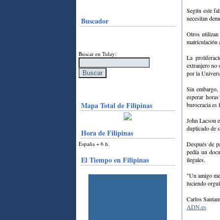
Según este fal
necesitan demo
Buscador
Otros utiliza
matriculación
Buscar en Tulay:
La proliferac
extranjero no 
por la Univers
Sin embargo, 
esperar horas
Mapa Total de Filipinas
burocracia es 
John Lacson es
duplicado de 
Hora de Filipinas
España + 6 h.
Después de pas
pedía un docu
El Tiempo en Filipinas
ilegales.
"Un amigo me h
luciendo orgul
Carlos Santam
ADN.es