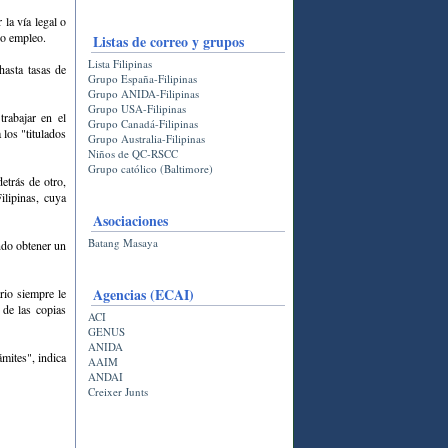
 la vía legal o
do empleo.
Listas de correo y grupos
Lista Filipinas
hasta tasas de
Grupo España-Filipinas
Grupo ANIDA-Filipinas
Grupo USA-Filipinas
trabajar en el
Grupo Canadá-Filipinas
 los "titulados
Grupo Australia-Filipinas
Niños de QC-RSCC
Grupo católico (Baltimore)
etrás de otro,
ilipinas, cuya
Asociaciones
Batang Masaya
ndo obtener un
Agencias (ECAI)
rio siempre le
 de las copias
ACI
GENUS
ANIDA
mites", indica
AAIM
ANDAI
Creixer Junts