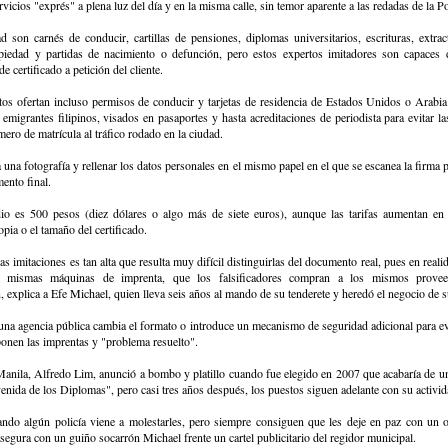
rvicios "exprés" a plena luz del día y en la misma calle, sin temor aparente a las redadas de la Po
d son carnés de conducir, cartillas de pensiones, diplomas universitarios, escrituras, extrac
opiedad y partidas de nacimiento o defunción, pero estos expertos imitadores son capaces 
de certificado a petición del cliente.
os ofertan incluso permisos de conducir y tarjetas de residencia de Estados Unidos o Arabi
migrantes filipinos, visados en pasaportes y hasta acreditaciones de periodista para evitar las
mero de matrícula al tráfico rodado en la ciudad.
a una fotografía y rellenar los datos personales en el mismo papel en el que se escanea la firma p
ento final.
io es 500 pesos (diez dólares o algo más de siete euros), aunque las tarifas aumentan en
opia o el tamaño del certificado.
las imitaciones es tan alta que resulta muy difícil distinguirlas del documento real, pues en rea
s mismas máquinas de imprenta, que los falsificadores compran a los mismos provee
, explica a Efe Michael, quien lleva seis años al mando de su tenderete y heredó el negocio de s
na agencia pública cambia el formato o introduce un mecanismo de seguridad adicional para evi
eponen las imprentas y "problema resuelto".
 Manila, Alfredo Lim, anunció a bombo y platillo cuando fue elegido en 2007 que acabaría de 
enida de los Diplomas", pero casi tres años después, los puestos siguen adelante con su activid
ndo algún policía viene a molestarles, pero siempre consiguen que les deje en paz con un 
segura con un guiño socarrón Michael frente un cartel publicitario del regidor municipal.