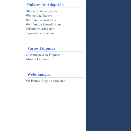
Enlaces de Adopción
Directorio de adopción
Web de Lea Walters
Web familia Gustafson
Web familia Renee&Brian
Películas y Adopción
Siguiendo el sendero
Varios Filipinas
La Anunciata en Filipinas
Absolut Filipinas
Webs amigas
Ser Padres: Blog de adopción