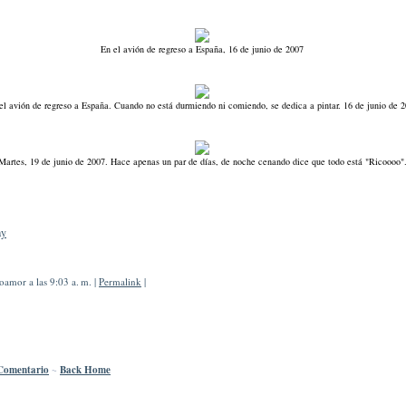
En el avión de regreso a España, 16 de junio de 2007
el avión de regreso a España. Cuando no está durmiendo ni comiendo, se dedica a pintar. 16 de junio de 
Martes, 19 de junio de 2007. Hace apenas un par de días, de noche cenando dice que todo está "Ricoooo"
ay
amor a las 9:03 a. m. |
Permalink
|
Comentario
~
Back Home