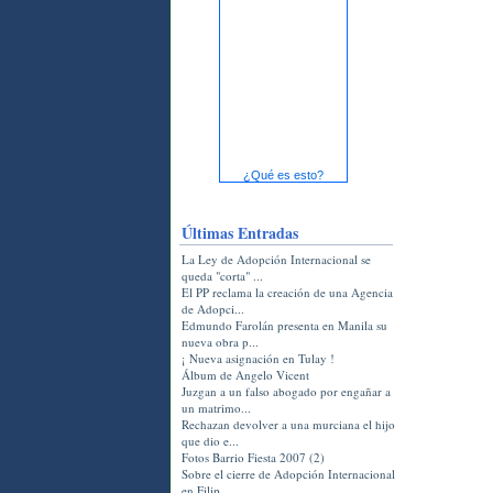
¿Qué es esto?
Últimas Entradas
La Ley de Adopción Internacional se
queda "corta" ...
El PP reclama la creación de una Agencia
de Adopci...
Edmundo Farolán presenta en Manila su
nueva obra p...
¡ Nueva asignación en Tulay !
Álbum de Angelo Vicent
Juzgan a un falso abogado por engañar a
un matrimo...
Rechazan devolver a una murciana el hijo
que dio e...
Fotos Barrio Fiesta 2007 (2)
Sobre el cierre de Adopción Internacional
en Filip...