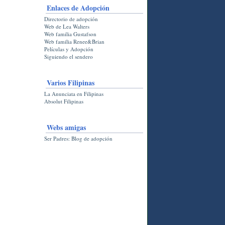
Enlaces de Adopción
Directorio de adopción
Web de Lea Walters
Web familia Gustafson
Web familia Renee&Brian
Películas y Adopción
Siguiendo el sendero
Varios Filipinas
La Anunciata en Filipinas
Absolut Filipinas
Webs amigas
Ser Padres: Blog de adopción