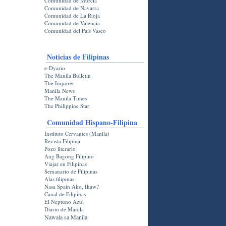
Comunidad de Murcia
Comunidad de Navarra
Comunidad de La Rioja
Comunidad de Valencia
Comunidad del País Vasco
Noticias de Filipinas
e-Dyario
The Manila Bulletin
The Inquirer
Manila News
The Manila Times
The Philippine Star
Comunidad Hispano-Filipina
Instituto Cervantes (Manila)
Revista Filipina
Pozo literario
Ang Bagong Filipino
Viajar en Filipinas
Semanario de Filipinas
Alas filipinas
Nasa Spain Ako, Ikaw?
Canal de Filipinas
El Neptuno Azul
Diario de Manila
Nawala sa Manila