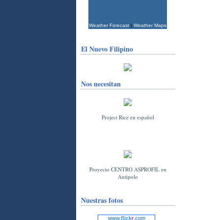
Weather Forecast
|
Weather Maps
El Nuevo Filipino
Nos necesitan
Project Rice en español
Proyecto CENTRO ASPROFIL en
Antipolo
Nuestras fotos
www.
flick
r
.com