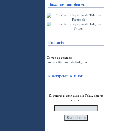
Búscanos también en
C
Contacto
Correo de contacto:
contacto@comunidadtulay.com
Suscripción a Tulay
Si quieres recibir cada día Tulay, deja tu
correo: