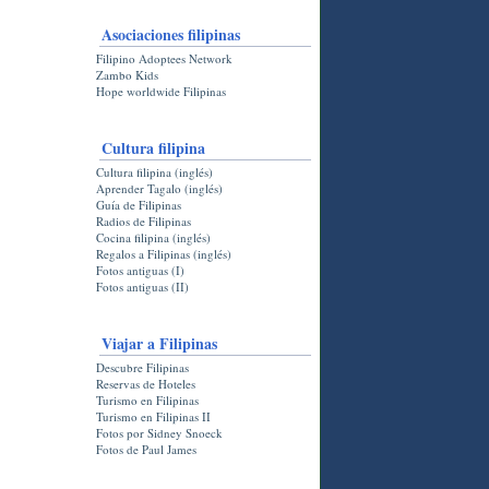
Asociaciones filipinas
Filipino Adoptees Network
Zambo Kids
Hope worldwide Filipinas
Cultura filipina
Cultura filipina (inglés)
Aprender Tagalo (inglés)
Guía de Filipinas
Radios de Filipinas
Cocina filipina (inglés)
Regalos a Filipinas (inglés)
Fotos antiguas (I)
Fotos antiguas (II)
Viajar a Filipinas
Descubre Filipinas
Reservas de Hoteles
Turismo en Filipinas
Turismo en Filipinas II
Fotos por Sidney Snoeck
Fotos de Paul James