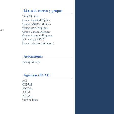
Listas de correo y grupos
Lista Filipinas
Grupo España-Filipinas
Grupo ANIDA-Filipinas
Grupo USA-Filipinas
2007
Grupo Canadá-Filipinas
Grupo Australia-Filipinas
Niños de QC-RSCC
Grupo católico (Baltimore)
.
Asociaciones
Batang Masaya
Agencias (ECAI)
ACI
GENUS
ANIDA
AAIM
ANDAI
Creixer Junts