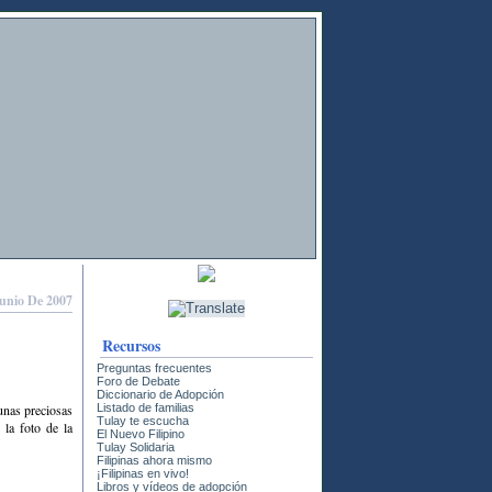
Junio De 2007
Recursos
Preguntas frecuentes
Foro de Debate
Diccionario de Adopción
unas preciosas
Listado de familias
Tulay te escucha
la foto de la
El Nuevo Filipino
Tulay Solidaria
Filipinas ahora mismo
¡Filipinas en vivo!
Libros y vídeos de adopción