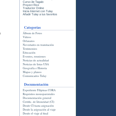
Curso de Tagalo
Proyect Rice
Traductor Online
Inicia Internet con Tulay
Añadir Tulay a tus favoritos
Categorí­as
Álbum de Fotos
7
Vídeos
Orfanatos
Novedades en tramitación
Testimonios
Educación
Eventos, reuniones
Noticias de actualidad
Noticias de listas USA
Geografía e Historia
Mapas y planos
Comunicados Tulay
Documentación
Expediente Filipinas CORA
Requisitos monoparentales
Documentación general
Certific. de Idoneidad (CI)
Desde CI hasta asignación
Desde la asignación al viaje
Desde el viaje al final