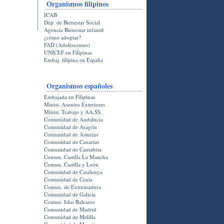
Organismos filipinos
ICAB
Dep. de Bienestar Social
Agencia Bienestar infantil
¿cómo adoptar?
FAD (Adolescentes)
UNICEF en Filipinas
Embaj. filipina en España
Organismos españoles
Embajada en Filipinas
Minist. Asuntos Exteriores
Minist. Trabajo y AA.SS.
Comunidad de Andalucí­a
Comunidad de Aragón
Comunidad de Asturias
Comunidad de Canarias
Comunidad de Cantabria
Comun. Castilla La Mancha
Comun. Castilla y León
Comunidad de Catalunya
Comunidad de Ceuta
Comun. de Extremadura
Comunidad de Galicia
Comun. Islas Baleares
Comunidad de Madrid
Comunidad de Melilla