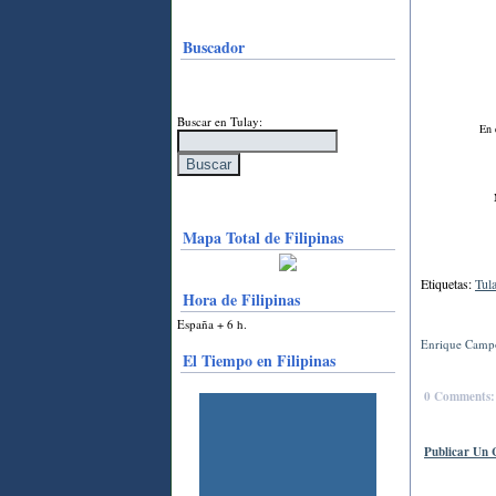
Buscador
Buscar en Tulay:
En 
Mapa Total de Filipinas
Etiquetas:
Tul
Hora de Filipinas
España + 6 h.
Enrique Campo
El Tiempo en Filipinas
0 Comments:
Publicar Un 