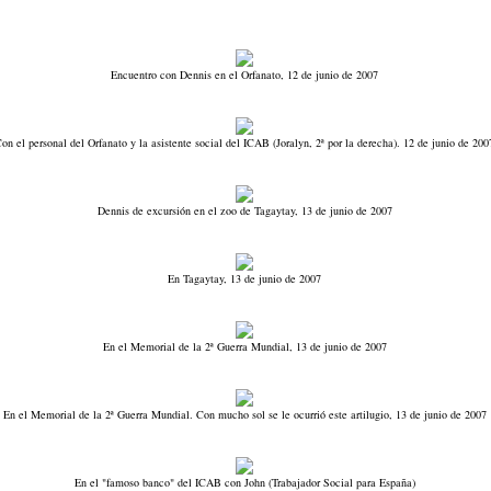
Encuentro con Dennis en el Orfanato, 12 de junio de 2007
on el personal del Orfanato y la asistente social del ICAB (Joralyn, 2ª por la derecha). 12 de junio de 200
Dennis de excursión en el zoo de Tagaytay, 13 de junio de 2007
En Tagaytay, 13 de junio de 2007
En el Memorial de la 2ª Guerra Mundial, 13 de junio de 2007
En el Memorial de la 2ª Guerra Mundial. Con mucho sol se le ocurrió este artilugio, 13 de junio de 2007
En el "famoso banco" del ICAB con John (Trabajador Social para España)