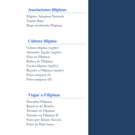
Asociaciones filipinas
Filipino Adoptees Network
Zambo Kids
Hope worldwide Filipinas
Cultura filipina
Cultura filipina (inglés)
Aprender Tagalo (inglés)
Guía de Filipinas
Radios de Filipinas
Cocina filipina (inglés)
Regalos a Filipinas (inglés)
Fotos antiguas (I)
Fotos antiguas (II)
Viajar a Filipinas
Descubre Filipinas
Reservas de Hoteles
Turismo en Filipinas
Turismo en Filipinas II
Fotos por Sidney Snoeck
Fotos de Paul James