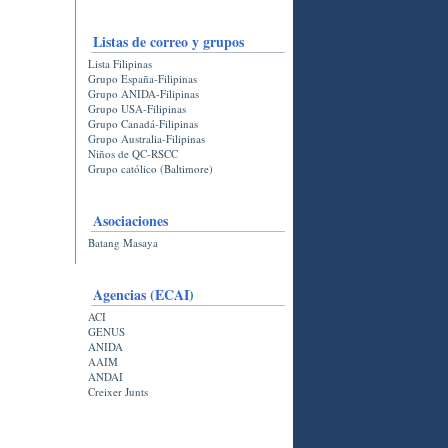
Listas de correo y grupos
Lista Filipinas
Grupo España-Filipinas
Grupo ANIDA-Filipinas
Grupo USA-Filipinas
Grupo Canadá-Filipinas
Grupo Australia-Filipinas
Niños de QC-RSCC
Grupo católico (Baltimore)
Asociaciones
Batang Masaya
Agencias (ECAI)
ACI
GENUS
ANIDA
AAIM
ANDAI
Creixer Junts