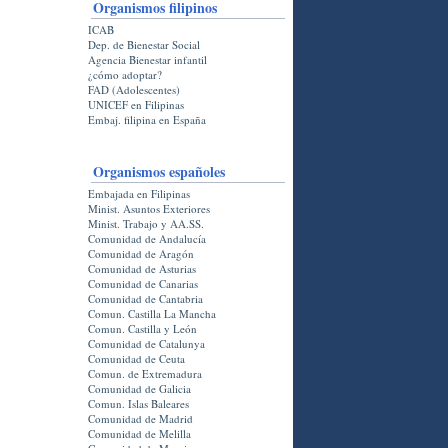
Organismos filipinos
ICAB
Dep. de Bienestar Social
Agencia Bienestar infantil
¿cómo adoptar?
FAD (Adolescentes)
UNICEF en Filipinas
Embaj. filipina en España
Organismos españoles
Embajada en Filipinas
Minist. Asuntos Exteriores
Minist. Trabajo y AA.SS.
Comunidad de Andalucí­a
Comunidad de Aragón
Comunidad de Asturias
Comunidad de Canarias
Comunidad de Cantabria
Comun. Castilla La Mancha
Comun. Castilla y León
Comunidad de Catalunya
Comunidad de Ceuta
Comun. de Extremadura
Comunidad de Galicia
Comun. Islas Baleares
Comunidad de Madrid
Comunidad de Melilla