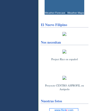
Weather Forecast
|
Weather Maps
El Nuevo Filipino
Nos necesitan
Project Rice en español
Proyecto CENTRO ASPROFIL en
Antipolo
Nuestras fotos
www.
flick
r
.com