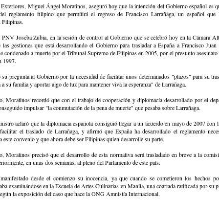
 Exteriores, Miguel Ángel Moratinos, aseguró hoy que la intención del Gobierno español es qu
 del reglamento filipino que permitirá el regreso de Francisco Larrañaga, un español que
 Filipinas.
l PNV Joseba Zubia, en la sesión de control al Gobierno que se celebró hoy en la Cámara Alt
e las gestiones que está desarrollando el Gobierno para trasladar a España a Francisco Juan
e condenado a muerte por el Tribunal Supremo de Filipinas en 2005, por el presunto asesinato 
n 1997.
ó su pregunta al Gobierno por la necesidad de facilitar unos determinados "plazos" para su tras
 a su familia y aportar algo de luz para mantener viva la esperanza" de Larrañaga.
do, Moratinos recordó que con el trabajo de cooperación y diplomacia desarrollado por el de
conseguido impulsar "la conmutación de la pena de muerte" que pesaba sobre Larrañaga.
nistro aclaró que la diplomacia española consiguió llegar a un acuerdo en mayo de 2007 con l
a facilitar el traslado de Larrañaga, y afirmó que España ha desarrollado el reglamento nece
 este convenio y que ahora debe ser Filipinas quien desarrolle su parte.
o, Moratinos precisó que el desarrollo de esta normativa será trasladado en breve a la comisi
teriormente, en unas dos semanas, al pleno del Parlamento de este país.
 manifestado desde el comienzo su inocencia, ya que cuando se cometieron los hechos po
ba examinándose en la Escuela de Artes Culinarias en Manila, una coartada ratificada por su p
egún la exposición del caso que hace la ONG Amnistía Internacional.