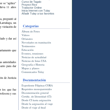
Curso de Tagalo
e se "agilice"
Proyect Rice
 lleva 11 años
Traductor Online
Inicia Internet con Tulay
Añadir Tulay a tus favoritos
a, preguntó al
 Larrañaga, un
Categorí­as
y violación de
Álbum de Fotos
Vídeos
lado y dar así
Orfanatos
Novedades en tramitación
Testimonios
Educación
partamento que
Eventos, reuniones
Noticias de actualidad
Noticias de listas USA
as autoridades
Geografía e Historia
sario para dar
Mapas y planos
Comunicados Tulay
ón de Justicia
Documentación
Expediente Filipinas CORA
Requisitos monoparentales
r los que fue
Documentación general
rofesora y sus
Certific. de Idoneidad (CI)
Desde CI hasta asignación
Desde la asignación al viaje
Desde el viaje al final