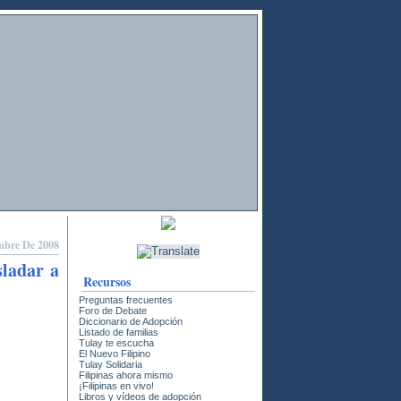
embre De 2008
sladar a
Recursos
Preguntas frecuentes
Foro de Debate
Diccionario de Adopción
Listado de familias
Tulay te escucha
El Nuevo Filipino
Tulay Solidaria
Filipinas ahora mismo
¡Filipinas en vivo!
Libros y vídeos de adopción