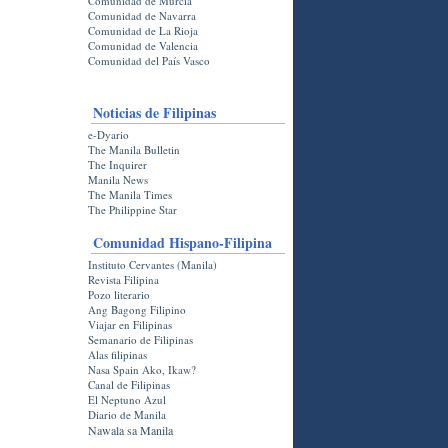
Comunidad de Murcia
Comunidad de Navarra
Comunidad de La Rioja
Comunidad de Valencia
Comunidad del País Vasco
Noticias de Filipinas
e-Dyario
The Manila Bulletin
The Inquirer
Manila News
The Manila Times
The Philippine Star
Comunidad Hispano-Filipina
Instituto Cervantes (Manila)
Revista Filipina
Pozo literario
Ang Bagong Filipino
Viajar en Filipinas
Semanario de Filipinas
Alas filipinas
Nasa Spain Ako, Ikaw?
Canal de Filipinas
El Neptuno Azul
Diario de Manila
Nawala sa Manila