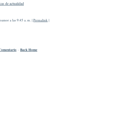
cas de actualidad
amor a las 9:45 a. m. |
Permalink
|
Comentario
~
Back Home