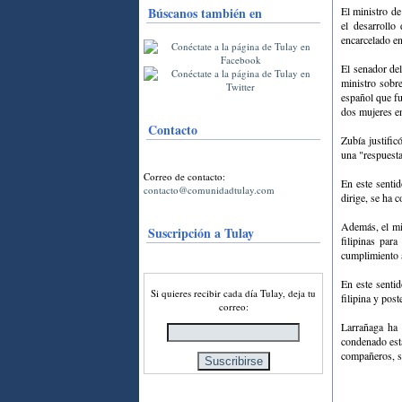
Búscanos también en
El ministro de
el desarrollo
encarcelado en
El senador de
ministro sobr
español que fu
dos mujeres e
Contacto
Zubía justific
una "respuesta
Correo de contacto:
En este senti
contacto@comunidadtulay.com
dirige, se ha 
Además, el mi
Suscripción a Tulay
filipinas par
cumplimiento a
En este sentid
Si quieres recibir cada día Tulay, deja tu
filipina y pos
correo:
Larrañaga ha
condenado esta
compañeros, s