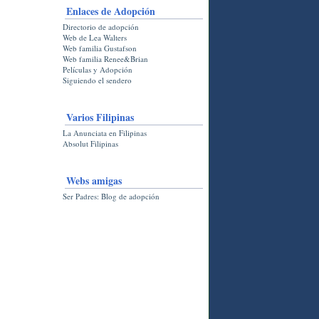
Enlaces de Adopción
Directorio de adopción
Web de Lea Walters
Web familia Gustafson
Web familia Renee&Brian
Películas y Adopción
Siguiendo el sendero
Varios Filipinas
La Anunciata en Filipinas
Absolut Filipinas
Webs amigas
Ser Padres: Blog de adopción