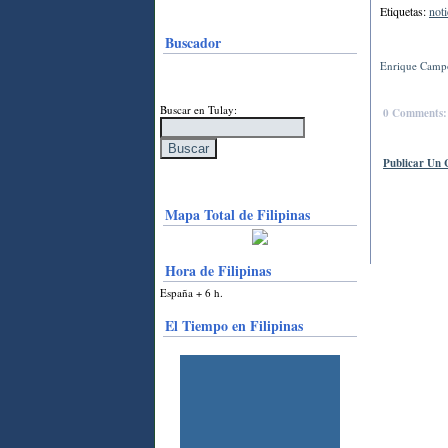
Etiquetas:
noti
Buscador
Enrique Campo
Buscar en Tulay:
0 Comments:
Publicar Un 
Mapa Total de Filipinas
Hora de Filipinas
España + 6 h.
El Tiempo en Filipinas