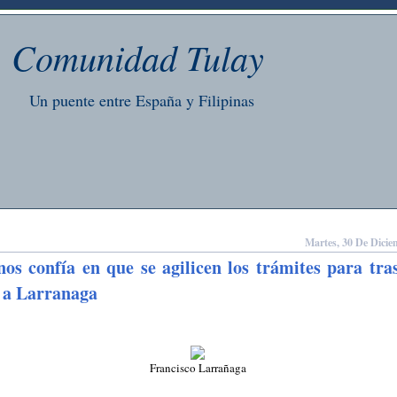
Comunidad Tulay
Un puente entre España y Filipinas
Martes, 30 De Dici
os confía en que se agilicen los trámites para tra
 a Larranaga
Francisco Larrañaga