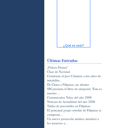
¿Qué es esto?
Últimas Entradas
¡Felices Fiestas!
Clase de Navidad
Condenan al juez Calamita a dos años de
inhabilita...
De China a Filipinas, un abismo
SM presenta el libro de adopción "Esta es
nuestra ...
Comunicados Tulay del año 2008
Noticias de Actualidad del año 2008
Tablas de percentiles en Filipinas
El principal grupo rebelde de Filipinas se
comprom...
Un nuevo protocolo médico atenderá a
los menores a...