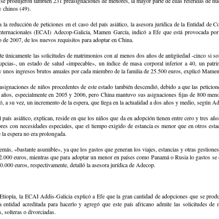
se produjeron también 231 preasignaciones de menores, la mayor parte de ellas referidas de nu
y chinos (49).
 la reducción de peticiones en el caso del país asiático, la asesora jurídica de la Entidad de 
ternacionales (ECAI) Adecop-Galicia, Mamen García, indicó a Efe que está provocada por 
 de 2007, de los nuevos requisitos para adoptar en China.
te únicamente las solicitudes de matrimonios con al menos dos años de antigüedad -cinco si s
upcias-, un estado de salud «impecable», un índice de masa corporal inferior a 40, un patr
y unos ingresos brutos anuales por cada miembro de la familia de 25.500 euros, explicó Mamen
asignaciones de niños procedentes de este estado también descendió, debido a que las peticio
s años, especialmente en 2005 y 2006, pero China mantuvo sus asignaciones fijas de 800 men
có, a su vez, un incremento de la espera, que llega en la actualidad a dos años y medio, según A
el país asiático, explican, reside en que los niños que da en adopción tienen entre cero y tres año
res con necesidades especiales, que el tiempo exigido de estancia es menor que en otros esta
e la espera no era prolongada.
demás, «bastante asumible», ya que los gastos que generan los viajes, estancias y otras gestione
12.000 euros, mientras que para adoptar un menor en países como Panamá o Rusia lo gastos se 
0.000 euros, respectivamente, detalló la asesora jurídica de Adecop.
 Etiopía, la ECAI Addis-Galicia explicó a Efe que la gran cantidad de adopciones que se prod
a entidad acreditada para hacerlo y agregó que este país africano admite las solicitudes de
, solteras o divorciadas.