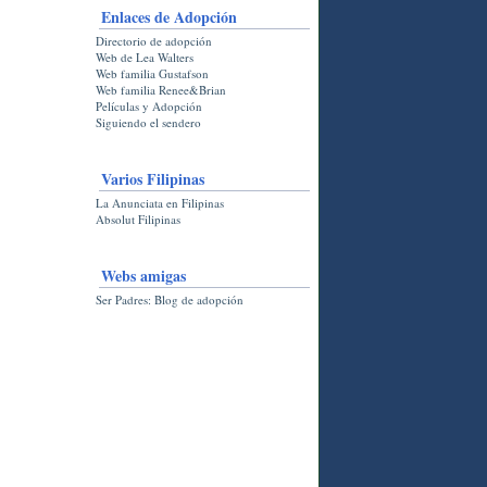
Enlaces de Adopción
Directorio de adopción
Web de Lea Walters
Web familia Gustafson
Web familia Renee&Brian
Películas y Adopción
Siguiendo el sendero
Varios Filipinas
La Anunciata en Filipinas
Absolut Filipinas
Webs amigas
Ser Padres: Blog de adopción