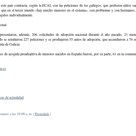
 este país contrasta, según la ECAI, con las peticiones de los gallegos, que prefieren niños sa
s que en el tercer mundo «hay mucho menores en el sistema», con problemas y con hermanos,
ogidos individualmente.
ional
presentaron, además, 206 solicitudes de adopción nacional durante el año pasado, 21 men
ndo se remitieron 227 peticiones y se produjeron 55 autos de adopción, que ascendieron a 76 
nta de Galicia.
es de acogida preadoptiva de menores nacidos en España fueron, por su parte, 61 en la comuni
a.es
cas de actualidad
amor a las 10:08 a. m. |
Permalink
|