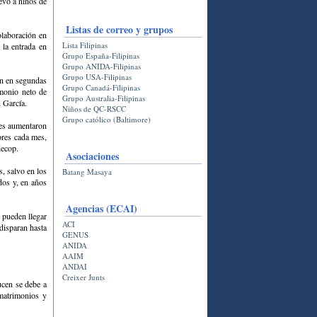
evo a niños de
Listas de correo y grupos
Colaboración en
Lista Filipinas
la entrada en
Grupo España-Filipinas
Grupo ANIDA-Filipinas
Grupo USA-Filipinas
on en segundas
Grupo Canadá-Filipinas
imonio neto de
Grupo Australia-Filipinas
 García.
Niños de QC-RSCC
Grupo católico (Baltimore)
nes aumentaron
ores cada mes,
decop.
Asociaciones
s, salvo en los
Batang Masaya
dos y, en años
Agencias (ECAI)
s pueden llegar
ACI
disparan hasta
GENUS
ANIDA
AAIM
ANDAI
Creixer Junts
ucen se debe a
 matrimonios y