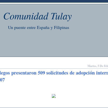
Comunidad Tulay
Un puente entre España y Filipinas
Martes, 5 De Fe
legos presentaron 509 solicitudes de adopción inter
007