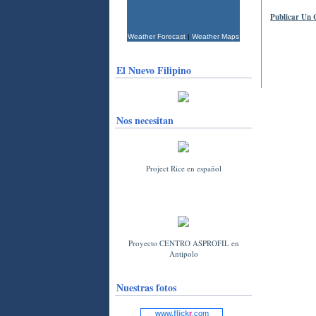
Publicar Un 
Weather Forecast
|
Weather Maps
El Nuevo Filipino
Nos necesitan
Project Rice en español
Proyecto CENTRO ASPROFIL en
Antipolo
Nuestras fotos
www.
flick
r
.com