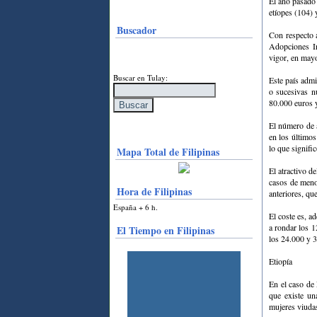
El año pasado 
etíopes (104) 
Buscador
Con respecto a
Adopciones In
vigor, en mayo
Buscar en Tulay:
Este país admi
o sucesivas n
80.000 euros 
El número de 
en los último
lo que signifi
Mapa Total de Filipinas
El atractivo d
casos de meno
Hora de Filipinas
anteriores, qu
España + 6 h.
El coste es, a
a rondar los 
El Tiempo en Filipinas
los 24.000 y 3
Etiopía
En el caso de
que existe un
mujeres viudas