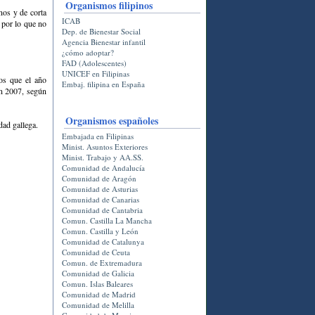
Organismos filipinos
nos y de corta
ICAB
 por lo que no
Dep. de Bienestar Social
Agencia Bienestar infantil
¿cómo adoptar?
FAD (Adolescentes)
UNICEF en Filipinas
os que el año
Embaj. filipina en España
en 2007, según
Organismos españoles
dad gallega.
Embajada en Filipinas
Minist. Asuntos Exteriores
Minist. Trabajo y AA.SS.
Comunidad de Andalucí­a
Comunidad de Aragón
Comunidad de Asturias
Comunidad de Canarias
Comunidad de Cantabria
Comun. Castilla La Mancha
Comun. Castilla y León
Comunidad de Catalunya
Comunidad de Ceuta
Comun. de Extremadura
Comunidad de Galicia
Comun. Islas Baleares
Comunidad de Madrid
Comunidad de Melilla