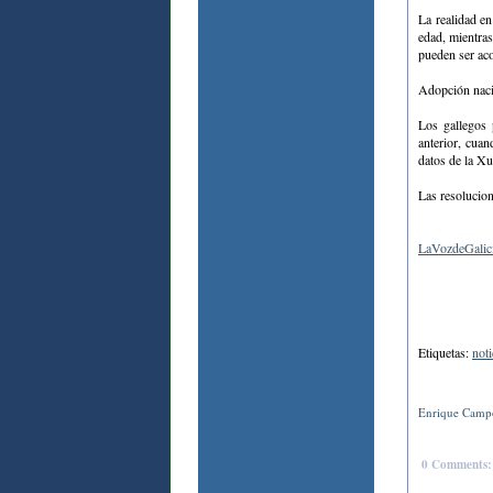
La realidad en
edad, mientra
pueden ser ac
Adopción nac
Los gallegos 
anterior, cua
datos de la Xu
Las resolucion
LaVozdeGalici
Etiquetas:
noti
Enrique Campo
0 Comments: