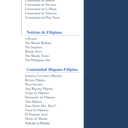
Comunidad de Murcia
Comunidad de Navarra
Comunidad de La Rioja
Comunidad de Valencia
Comunidad del País Vasco
Noticias de Filipinas
e-Dyario
The Manila Bulletin
The Inquirer
Manila News
The Manila Times
The Philippine Star
Comunidad Hispano-Filipina
Instituto Cervantes (Manila)
Revista Filipina
Pozo literario
Ang Bagong Filipino
Viajar en Filipinas
Semanario de Filipinas
Alas filipinas
Nasa Spain Ako, Ikaw?
Canal de Filipinas
El Neptuno Azul
Diario de Manila
Nawala sa Manila