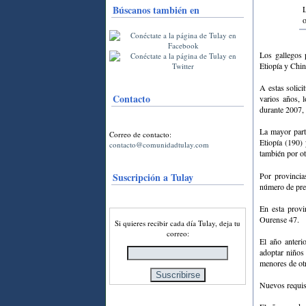
Búscanos también en
o
Los gallegos 
Etiopía y Chin
A estas solici
Contacto
varios años, 
durante 2007, 
La mayor part
Correo de contacto:
Etiopía (190)
contacto@comunidadtulay.com
también por o
Suscripción a Tulay
Por provincia
número de pre
En esta provi
Ourense 47.
Si quieres recibir cada día Tulay, deja tu
correo:
El año anteri
adoptar niños
menores de otr
Nuevos requis