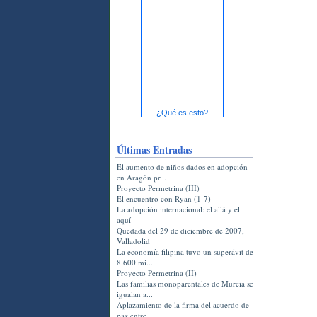
¿Qué es esto?
Últimas Entradas
El aumento de niños dados en adopción
en Aragón pr...
Proyecto Permetrina (III)
El encuentro con Ryan (1-7)
La adopción internacional: el allá y el
aquí
Quedada del 29 de diciembre de 2007,
Valladolid
La economía filipina tuvo un superávit de
8.600 mi...
Proyecto Permetrina (II)
Las familias monoparentales de Murcia se
igualan a...
Aplazamiento de la firma del acuerdo de
paz entre ...