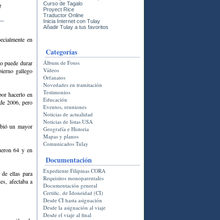
Curso de Tagalo
7
Proyect Rice
Traductor Online
Inicia Internet con Tulay
Añadir Tulay a tus favoritos
pecialmente en
Categorí­as
so puede durar
Álbum de Fotos
Vídeos
bierno gallego
Orfanatos
Novedades en tramitación
Testimonios
por hacerlo en
Educación
sde 2006, pero
Eventos, reuniones
Noticias de actualidad
Noticias de listas USA
ibió un mayor
Geografía e Historia
Mapas y planos
Comunicados Tulay
fueron 64 y en
Documentación
Expediente Filipinas CORA
 de ellas para
Requisitos monoparentales
es, afectaba a
Documentación general
Certific. de Idoneidad (CI)
Desde CI hasta asignación
Desde la asignación al viaje
Desde el viaje al final