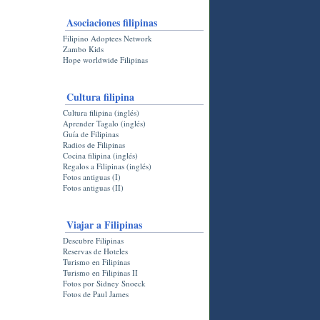
Asociaciones filipinas
Filipino Adoptees Network
Zambo Kids
Hope worldwide Filipinas
Cultura filipina
Cultura filipina (inglés)
Aprender Tagalo (inglés)
Guía de Filipinas
Radios de Filipinas
Cocina filipina (inglés)
Regalos a Filipinas (inglés)
Fotos antiguas (I)
Fotos antiguas (II)
Viajar a Filipinas
Descubre Filipinas
Reservas de Hoteles
Turismo en Filipinas
Turismo en Filipinas II
Fotos por Sidney Snoeck
Fotos de Paul James