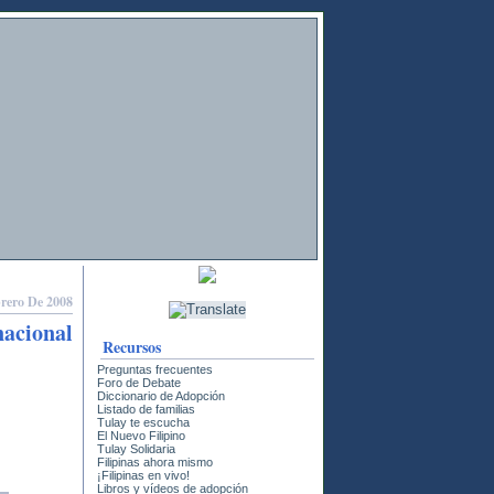
brero De 2008
nacional
Recursos
Preguntas frecuentes
Foro de Debate
Diccionario de Adopción
Listado de familias
Tulay te escucha
El Nuevo Filipino
Tulay Solidaria
Filipinas ahora mismo
¡Filipinas en vivo!
Libros y vídeos de adopción