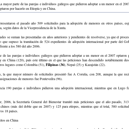
La mayor parte de las parejas e individuos gallegos que pidieron adoptar a un menor en el 200
ptaron por hacerlo en Etiopía y en China.
presentaron el pasado año 509 solicitudes para la adopción de menores en otros países, es
a, según datos de la Vicepresidencia de la Xunta.
tudes se suman las presentadas en años anteriores y pendientes de resolverse, ya que el proce
lo que supuso la tramitación de 524 expedientes de adopción internacional por parte del Go
frente a los 580 del año 2006.
e de las parejas e individuos gallegos que pidieron adoptar a un menor en el 2007 optaron 
 y en China (120), país este último en el que las peticiones han descendido notablemente de
tros lugares como Colombia (51),
Filipinas (36)
, Nepal (25) y Kazajstán (22).
s, la que mayor número de solicitudes presentó fue A Coruña, con 208, aunque la que rec
asignaciones de menores fue Pontevedra (96).
ncia 190 parejas e individuos pidieron una adopción internacional, mientras que en Lugo 
or, 2006, la Secretaría General del Bienestar tramitó más peticiones que el año pasado, 313
 chinos (más del doble que en 2007) y 125 para etíopes, mientras que el total, 580 solicitud
os 18 países.
itos en China