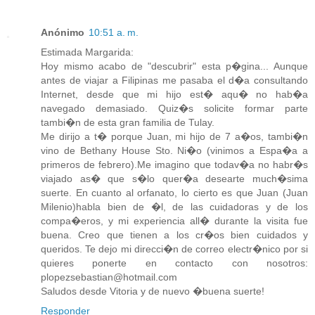
Anónimo
10:51 a. m.
Estimada Margarida:
Hoy mismo acabo de "descubrir" esta p�gina... Aunque
antes de viajar a Filipinas me pasaba el d�a consultando
Internet, desde que mi hijo est� aqu� no hab�a
navegado demasiado. Quiz�s solicite formar parte
tambi�n de esta gran familia de Tulay.
Me dirijo a t� porque Juan, mi hijo de 7 a�os, tambi�n
vino de Bethany House Sto. Ni�o (vinimos a Espa�a a
primeros de febrero).Me imagino que todav�a no habr�s
viajado as� que s�lo quer�a desearte much�sima
suerte. En cuanto al orfanato, lo cierto es que Juan (Juan
Milenio)habla bien de �l, de las cuidadoras y de los
compa�eros, y mi experiencia all� durante la visita fue
buena. Creo que tienen a los cr�os bien cuidados y
queridos. Te dejo mi direcci�n de correo electr�nico por si
quieres ponerte en contacto con nosotros:
plopezsebastian@hotmail.com
Saludos desde Vitoria y de nuevo �buena suerte!
Responder