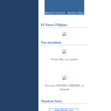
Weather Forecast
|
Weather Maps
El Nuevo Filipino
Nos necesitan
Project Rice en español
Proyecto CENTRO ASPROFIL en
Antipolo
Nuestras fotos
www.
flick
r
.com