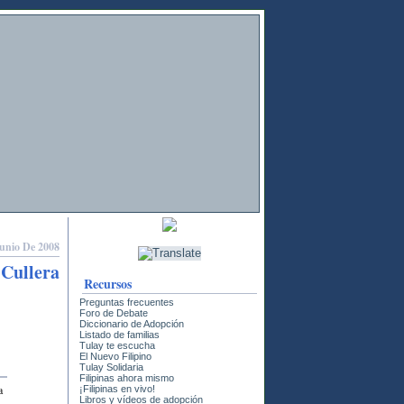
Junio De 2008
 Cullera
Recursos
Preguntas frecuentes
Foro de Debate
Diccionario de Adopción
Listado de familias
Tulay te escucha
El Nuevo Filipino
Tulay Solidaria
Filipinas ahora mismo
a
¡Filipinas en vivo!
Libros y vídeos de adopción