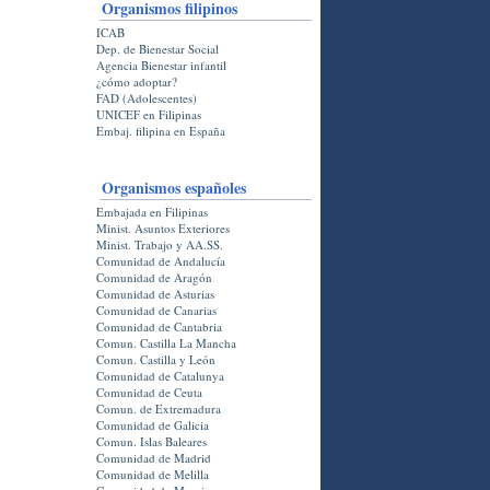
Organismos filipinos
ICAB
Dep. de Bienestar Social
Agencia Bienestar infantil
¿cómo adoptar?
FAD (Adolescentes)
UNICEF en Filipinas
Embaj. filipina en España
Organismos españoles
Embajada en Filipinas
Minist. Asuntos Exteriores
Minist. Trabajo y AA.SS.
Comunidad de Andalucí­a
Comunidad de Aragón
Comunidad de Asturias
Comunidad de Canarias
Comunidad de Cantabria
Comun. Castilla La Mancha
Comun. Castilla y León
Comunidad de Catalunya
Comunidad de Ceuta
Comun. de Extremadura
Comunidad de Galicia
Comun. Islas Baleares
Comunidad de Madrid
Comunidad de Melilla