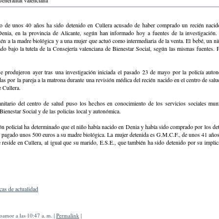
eneralitat valenciana
 de unos 40 años ha sido detenido en Cullera acusado de haber comprado un recién nacido
Denia, en la provincia de Alicante, según han informado hoy a fuentes de la investigación.
én a la madre biológica y a una mujer que actuó como intermediaria de la venta. El bebé, un n
do bajo la tutela de la Consejería valenciana de Bienestar Social, según las mismas fuentes. 
se produjeron ayer tras una investigación iniciada el pasado 23 de mayo por la policía auton
as por la pareja a la matrona durante una revisión médica del recién nacido en el centro de sal
 Cullera.
anitario del centro de salud puso los hechos en conocimiento de los servicios sociales muni
Bienestar Social y de las policías local y autonómica.
ón policial ha determinado que el niño había nacido en Denia y había sido comprado por los det
 pagado unos 500 euros a su madre biológica. La mujer detenida es G.M.C.F., de unos 41 años,
reside en Cullera, al igual que su marido, E.S.E., que también ha sido detenido por su implic
cas de actualidad
amor a las 10:47 a. m. |
Permalink
|