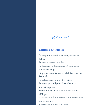
¿Qué es esto?
Últimas Entradas
Entregar a los niños en acogida no es
delito
Primeros meses con Pam
Protección de Menores de Granada se
concentra en p...
Filipinas anuncia sus candidatas para las
Siete Ma...
La educación de nuestros hijos
Proceso judicial para formalizar la
adopción plena
Sobre el Certificado de Idoneidad en
Málaga
Asciende a 45 el número de muertos por
la tormenta...
Nombres de la isla de Cebú