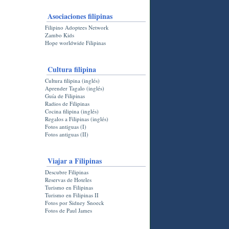
Asociaciones filipinas
Filipino Adoptees Network
Zambo Kids
Hope worldwide Filipinas
Cultura filipina
Cultura filipina (inglés)
Aprender Tagalo (inglés)
Guía de Filipinas
Radios de Filipinas
Cocina filipina (inglés)
Regalos a Filipinas (inglés)
Fotos antiguas (I)
Fotos antiguas (II)
Viajar a Filipinas
Descubre Filipinas
Reservas de Hoteles
Turismo en Filipinas
Turismo en Filipinas II
Fotos por Sidney Snoeck
Fotos de Paul James