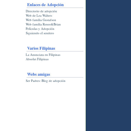
Enlaces de Adopción
Directorio de adopción
Web de Lea Walters
Web familia Gustafson
Web familia Renee&Brian
Películas y Adopción
Siguiendo el sendero
Varios Filipinas
La Anunciata en Filipinas
Absolut Filipinas
Webs amigas
Ser Padres: Blog de adopción