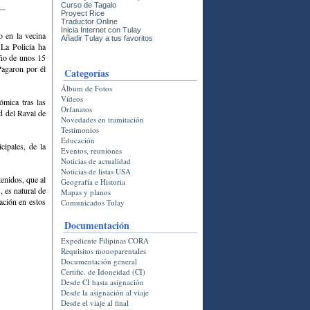
Curso de Tagalo
Proyect Rice
Traductor Online
Inicia Internet con Tulay
 en la vecina
Añadir Tulay a tus favoritos
 La Policía ha
iño de unos 15
Pagaron por él
Categorí­as
Álbum de Fotos
Vídeos
ómica tras las
Orfanatos
ud del Raval de
Novedades en tramitación
Testimonios
Educación
cipales, de la
Eventos, reuniones
Noticias de actualidad
Noticias de listas USA
enidos, que al
Geografía e Historia
 es natural de
Mapas y planos
ación en estos
Comunicados Tulay
Documentación
Expediente Filipinas CORA
Requisitos monoparentales
Documentación general
Certific. de Idoneidad (CI)
Desde CI hasta asignación
Desde la asignación al viaje
Desde el viaje al final