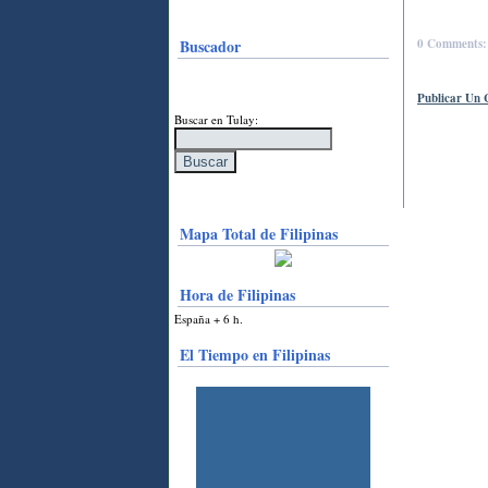
Buscador
0 Comments:
Publicar Un 
Buscar en Tulay:
Mapa Total de Filipinas
Hora de Filipinas
España + 6 h.
El Tiempo en Filipinas