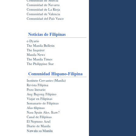
Comunidad de Murcia
Comunidad de Navarra
Comunidad de La Rioja
Comunidad de Valencia
Comunidad del País Vasco
Noticias de Filipinas
e-Dyario
The Manila Bulletin
The Inquirer
Manila News
The Manila Times
The Philippine Star
Comunidad Hispano-Filipina
Instituto Cervantes (Manila)
Revista Filipina
Pozo literario
Ang Bagong Filipino
Viajar en Filipinas
Semanario de Filipinas
Alas filipinas
Nasa Spain Ako, Ikaw?
Canal de Filipinas
El Neptuno Azul
Diario de Manila
Nawala sa Manila