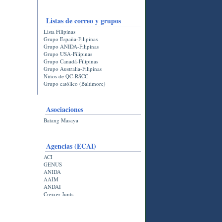
Listas de correo y grupos
Lista Filipinas
Grupo España-Filipinas
Grupo ANIDA-Filipinas
Grupo USA-Filipinas
Grupo Canadá-Filipinas
Grupo Australia-Filipinas
Niños de QC-RSCC
Grupo católico (Baltimore)
Asociaciones
Batang Masaya
Agencias (ECAI)
ACI
GENUS
ANIDA
AAIM
ANDAI
Creixer Junts