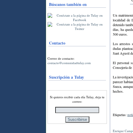
G
Búscanos también en
Un matrimonio
localidad de 
detenido tambi
días, ha queda
500 euros.
Contacto
Los arrestos 
dudas plantead
Sant Agustí de
Correo de contacto:
El personal s
contacto@comunidadtulay.com
Consejería de 
Suscripción a Tulay
La investigaci
parecer habían
Sueca, aunque 
hechos.
Si quieres recibir cada día Tulay, deja tu
correo:
Etiquetas:
noti
Enrique Campo